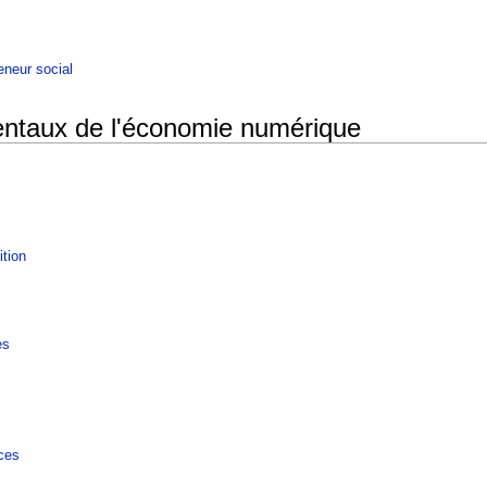
eneur social
entaux de l'économie numérique
ition
es
nces