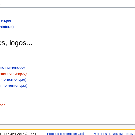
s
mérique
mérique)
s, logos...
mie numérique)
omie numérique)
omie numérique)
omie numérique)
ines
te le 6 avril 2013 à 19:51.
Politique de confidentialité
À propos de Wiki livre Netiz