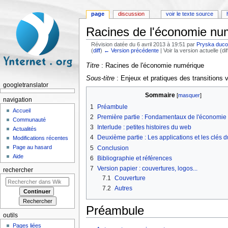
page
discussion
voir le texte source
Racines de l'économie nu
Révision datée du 6 avril 2013 à 19:51 par
Pryska duco
(
diff
)
← Version précédente
| Voir la version actuelle (di
Aller à :
navigation
,
rechercher
Titre
: Racines de l'économie numérique
Sous-titre
: Enjeux et pratiques des transitions ve
googletranslator
Sommaire
[
masquer
]
navigation
1
Préambule
Accueil
2
Première partie : Fondamentaux de l'économi
Communauté
3
Interlude : petites histoires du web
Actualités
4
Deuxième partie : Les applications et les clés 
Modifications récentes
Page au hasard
5
Conclusion
Aide
6
Bibliographie et références
7
Version papier : couvertures, logos...
rechercher
7.1
Couverture
7.2
Autres
Préambule
outils
Pages liées