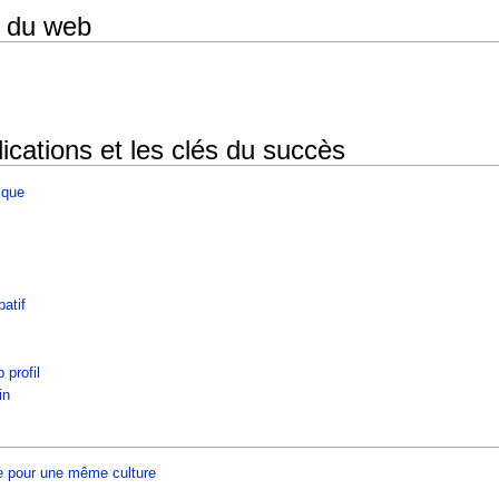
es du web
ications et les clés du succès
ique
patif
 profil
in
ée pour une même culture