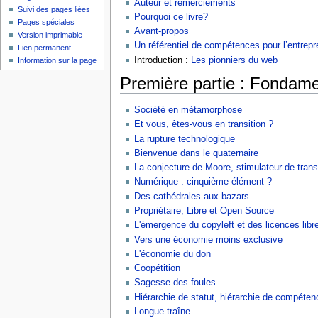
Auteur et remerciements
Suivi des pages liées
Pourquoi ce livre?
Pages spéciales
Avant-propos
Version imprimable
Un référentiel de compétences pour l’entrepr
Lien permanent
Introduction :
Les pionniers du web
Information sur la page
Première partie : Fondam
Société en métamorphose
Et vous, êtes-vous en transition ?
La rupture technologique
Bienvenue dans le quaternaire
La conjecture de Moore, stimulateur de trans
Numérique : cinquième élément ?
Des cathédrales aux bazars
Propriétaire, Libre et Open Source
L'émergence du copyleft et des licences libr
Vers une économie moins exclusive
L'économie du don
Coopétition
Sagesse des foules
Hiérarchie de statut, hiérarchie de compéte
Longue traîne