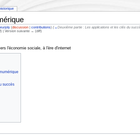
historique
mérique
eurjoly
(
discussion
|
contributions
)
(
→
Deuxième partie : Les applications et les clés du succ
ff) | Version suivante → (diff)
rs l'économie sociale, à l'ère d'internet
e numérique
du succès